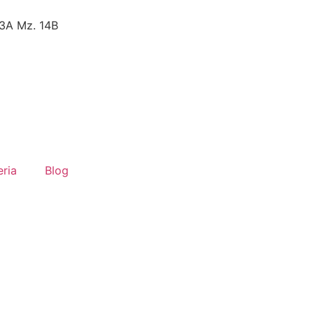
23A Mz. 14B
eria
Blog